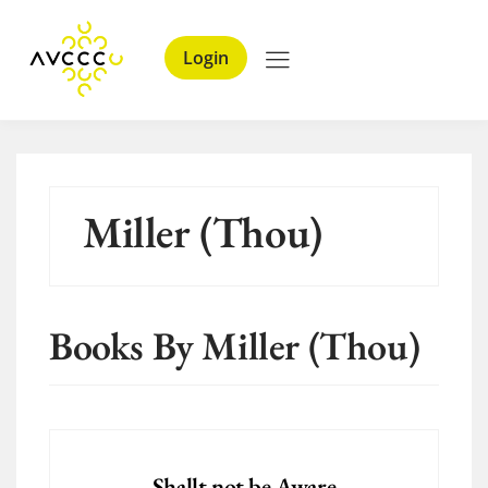
Login
Miller (Thou)
Books By Miller (Thou)
Shallt not be Aware