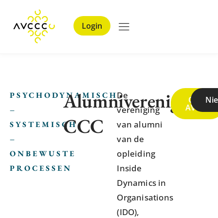
Login
Alumnivereniging
De
PSYCHODYNAMISCH
Over
Ni
AVCCC
vereniging
–
CCC
van alumni
SYSTEMISCH
van de
–
opleiding
ONBEWUSTE
Inside
PROCESSEN
Dynamics in
Organisations
(IDO),