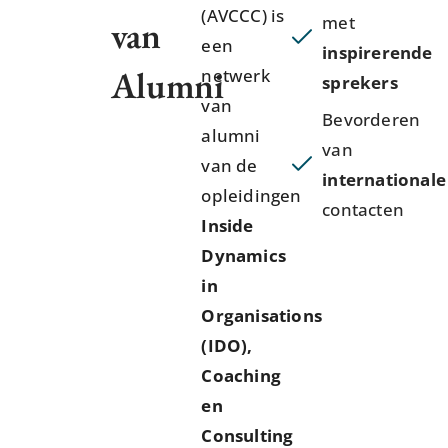
(AVCCC) is
met
van
een
inspirerende
Alumni
netwerk
sprekers
van
Bevorderen
alumni
van
van de
internationale
opleidingen
contacten
Inside
Dynamics
in
Organisations
(IDO),
Coaching
en
Consulting