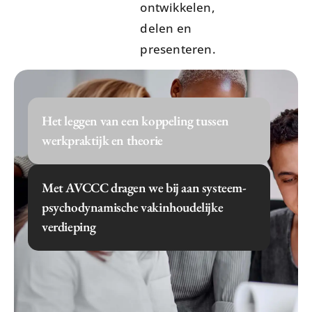
ontwikkelen,
delen en
presenteren.
Het leggen van een koppeling tussen
werkpraktijk en theorie
Met AVCCC dragen we bij aan systeem-
psychodynamische vakinhoudelijke
verdieping