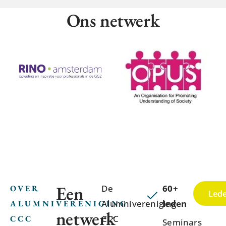
Ons netwerk
Een
De
60+
OVER
Lede
Alumnivereniging
leden
ALUMNIVERENIGING
netwerk
CCC
CCC
Seminars