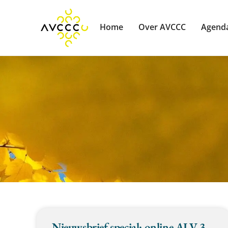
Home
Over AVCCC
Agend
Nieuwsbrief special: online ALV 3