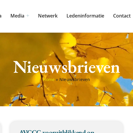
a
Media
Netwerk
Ledeninformatie
Contact
Nieuwsbrieven
Home
»
Nieuwsbrieven
AVCCC vooruitblikkend op