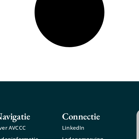
avigatie
Connectie
ver AVCCC
LinkedIn